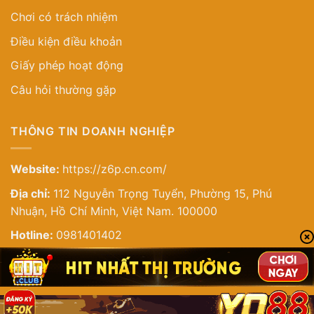
Chơi có trách nhiệm
Điều kiện điều khoản
Giấy phép hoạt động
Câu hỏi thường gặp
THÔNG TIN DOANH NGHIỆP
Website:
https://z6p.cn.com/
Địa chỉ:
112 Nguyễn Trọng Tuyển, Phường 15, Phú
Nhuận, Hồ Chí Minh, Việt Nam. 100000
Hotline:
0981401402
Gmail:
infor.nhatvipcasa@gmail.com
Copyright 2026 ©
Nhatvip