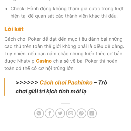
Check: Hành động không tham gia cược trong lượt
hiện tại để quan sát các thành viên khác thi đấu.
Lời kết
Cách chơi Poker để đạt đến mục tiêu đánh bại những
cao thủ trên toàn thế giới không phải là điều dễ dàng.
Tuy nhiên, nếu bạn nắm chắc những kiến thức cơ bản
được Nhatvip
Casino
chia sẻ về bài Poker thì hoàn
toàn có thể có cơ hội trúng lớn.
>>>>>>
Cách chơi Pachinko
– Trò
chơi giải trí kịch tính mới lạ