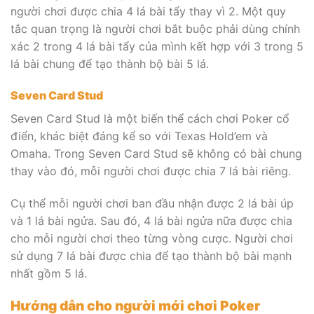
người chơi được chia 4 lá bài tẩy thay vì 2. Một quy
tắc quan trọng là người chơi bắt buộc phải dùng chính
xác 2 trong 4 lá bài tẩy của mình kết hợp với 3 trong 5
lá bài chung để tạo thành bộ bài 5 lá.
Seven Card Stud
Seven Card Stud là một biến thể cách chơi Poker cổ
điển, khác biệt đáng kể so với Texas Hold’em và
Omaha. Trong Seven Card Stud sẽ không có bài chung
thay vào đó, mỗi người chơi được chia 7 lá bài riêng.
Cụ thể mỗi người chơi ban đầu nhận được 2 lá bài úp
và 1 lá bài ngửa. Sau đó, 4 lá bài ngửa nữa được chia
cho mỗi người chơi theo từng vòng cược. Người chơi
sử dụng 7 lá bài được chia để tạo thành bộ bài mạnh
nhất gồm 5 lá.
Hướng dẫn cho người mới chơi Poker