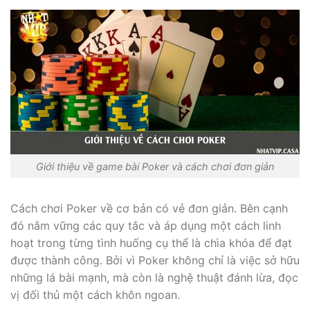
Giới thiệu về game bài Poker và cách chơi đơn giản
Cách chơi Poker về cơ bản có vẻ đơn giản. Bên cạnh
đó nắm vững các quy tắc và áp dụng một cách linh
hoạt trong từng tình huống cụ thể là chìa khóa để đạt
được thành công. Bởi vì Poker không chỉ là việc sở hữu
những lá bài mạnh, mà còn là nghệ thuật đánh lừa, đọc
vị đối thủ một cách khôn ngoan.