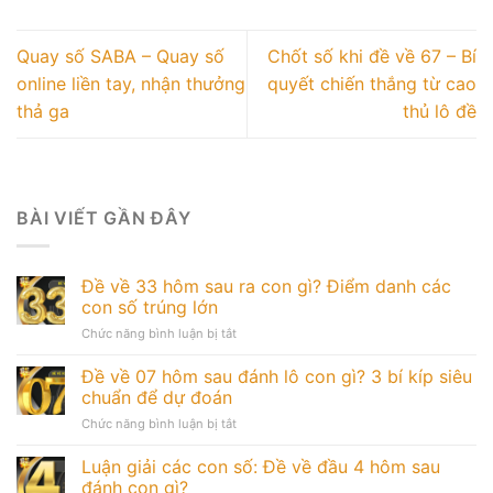
Quay số SABA – Quay số
Chốt số khi đề về 67 – Bí
online liền tay, nhận thưởng
quyết chiến thắng từ cao
thả ga
thủ lô đề
BÀI VIẾT GẦN ĐÂY
Đề về 33 hôm sau ra con gì? Điểm danh các
con số trúng lớn
ở
Chức năng bình luận bị tắt
Đề
về
Đề về 07 hôm sau đánh lô con gì? 3 bí kíp siêu
33
chuẩn để dự đoán
hôm
ở
Chức năng bình luận bị tắt
sau
Đề
ra
về
Luận giải các con số: Đề về đầu 4 hôm sau
con
07
gì?
đánh con gì?