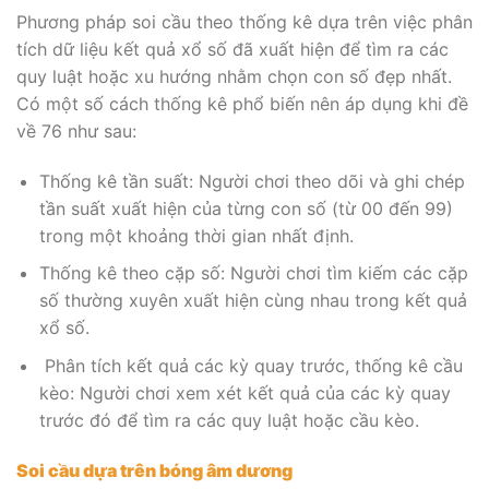
Phương pháp soi cầu theo thống kê dựa trên việc phân
tích dữ liệu kết quả xổ số đã xuất hiện để tìm ra các
quy luật hoặc xu hướng nhằm chọn con số đẹp nhất.
Có một số cách thống kê phổ biến nên áp dụng khi đề
về 76 như sau:
Thống kê tần suất: Người chơi theo dõi và ghi chép
tần suất xuất hiện của từng con số (từ 00 đến 99)
trong một khoảng thời gian nhất định.
Thống kê theo cặp số: Người chơi tìm kiếm các cặp
số thường xuyên xuất hiện cùng nhau trong kết quả
xổ số.
Phân tích kết quả các kỳ quay trước, thống kê cầu
kèo: Người chơi xem xét kết quả của các kỳ quay
trước đó để tìm ra các quy luật hoặc cầu kèo.
Soi cầu dựa trên bóng âm dương