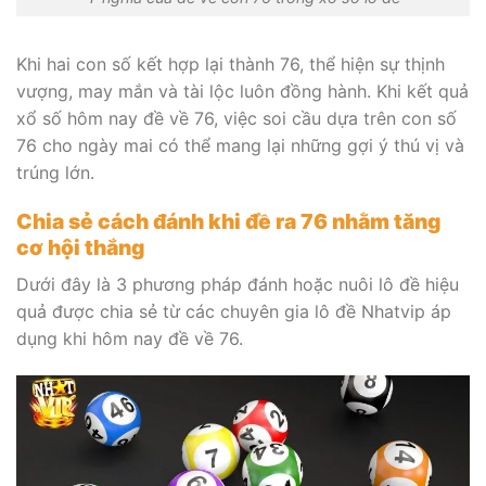
Khi hai con số kết hợp lại thành 76, thể hiện sự thịnh
vượng, may mắn và tài lộc luôn đồng hành. Khi kết quả
xổ số hôm nay đề về 76, việc soi cầu dựa trên con số
76 cho ngày mai có thể mang lại những gợi ý thú vị và
trúng lớn.
Chia sẻ cách đánh khi đề ra 76 nhằm tăng
cơ hội thắng
Dưới đây là 3 phương pháp đánh hoặc nuôi lô đề hiệu
quả được chia sẻ từ các chuyên gia lô đề Nhatvip áp
dụng khi hôm nay đề về 76.