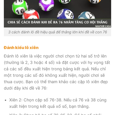
3 cách đánh lô đề hiệu quả để thắng lớn khi đề về con 76
Đánh kiểu lô xiên
Đánh lô xiên là việc người chơi chọn từ hai số trở lên
(thường là 2, 3 hoặc 4 số) và đặt cược với hy vọng tất
cả các số đều xuất hiện trong bảng kết quả. Nếu chỉ
một trong các số đó không xuất hiện, người chơi sẽ
thua cược. Bạn có thể tham khảo các cặp lô xiên đẹp
dưới đây khi đề về 76:
Xiên 2: Chọn cặp số 76-38. Nếu cả 76 và 38 cùng
xuất hiện trong kết quả xổ số, bạn thắng.