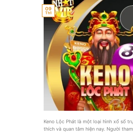
09
Th1
Keno Lộc Phát là một loại hình xổ số t
thích và quan tâm hiện nay. Người tham