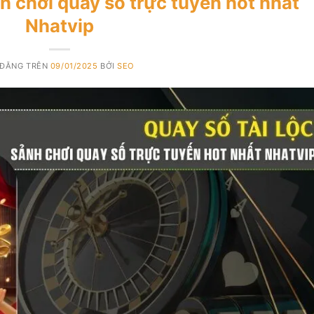
nh chơi quay số trực tuyến hot nhất
Nhatvip
 ĐĂNG TRÊN
09/01/2025
BỞI
SEO