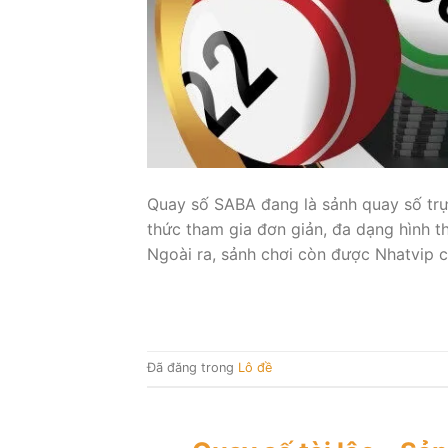
Quay số SABA đang là sảnh quay số trự
thức tham gia đơn giản, đa dạng hình t
Ngoài ra, sảnh chơi còn được Nhatvip 
Đã đăng trong
Lô đề