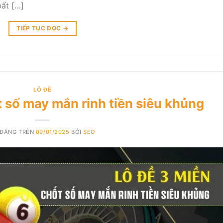
bất […]
TIẾP TỤC ĐỌC
→
LÔ ĐỀ
t số may mắn rinh tiền siêu khủng
 ĐĂNG TRÊN
09/01/2025
BỞI
SEO