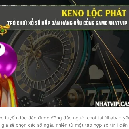
rực tuyến độc đáo được đông đảo người chơi tại Nhatvip yê
 gia sẽ chọn các số ngẫu nhiên từ một tập hợp số từ 1 đến