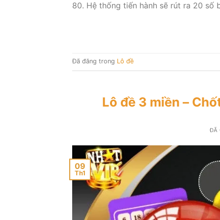
80. Hệ thống tiến hành sẽ rút ra 20 số 
Đã đăng trong
Lô đề
Lô đề 3 miền – Chố
ĐÃ
09
Th1