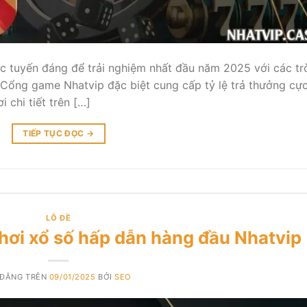
rực tuyến đáng để trải nghiệm nhất đầu năm 2025 với các tr
 Cổng game Nhatvip đặc biệt cung cấp tỷ lệ trả thưởng cự
 chi tiết trên […]
TIẾP TỤC ĐỌC
→
LÔ ĐỀ
chơi xổ số hấp dẫn hàng đầu Nhatvip
 ĐĂNG TRÊN
09/01/2025
BỞI
SEO