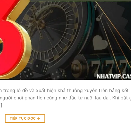
 trong lô đề và xuất hiện khá thường xuyên trên bảng kết
người chơi phân tích cũng như đầu tư nuôi lâu dài. Khi bắt 
…]
TIẾP TỤC ĐỌC
→