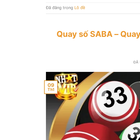
Đã đăng trong
Lô đề
Quay số SABA – Quay 
ĐÃ
09
Th1