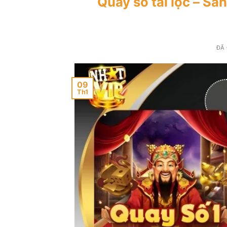
Quay số tài lộc – Sả
ĐÃ
09
Th1