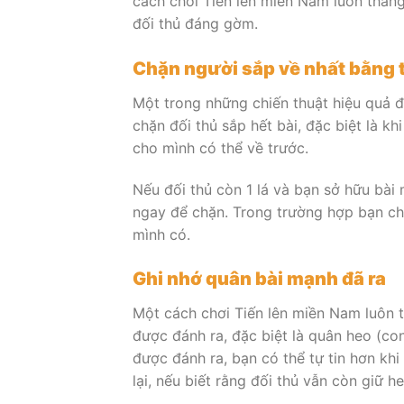
cách chơi Tiến lên miền Nam luôn thắng
đối thủ đáng gờm.
Chặn người sắp về nhất bằng 
Một trong những chiến thuật hiệu quả đ
chặn đối thủ sắp hết bài, đặc biệt là kh
cho mình có thể về trước.
Nếu đối thủ còn 1 lá và bạn sở hữu bài
ngay để chặn. Trong trường hợp bạn chỉ 
mình có.
Ghi nhớ quân bài mạnh đã ra
Một cách chơi Tiến lên miền Nam luôn 
được đánh ra, đặc biệt là quân heo (con
được đánh ra, bạn có thể tự tin hơn kh
lại, nếu biết rằng đối thủ vẫn còn giữ h