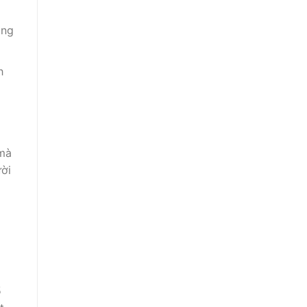
ông
h
 mà
ười
5