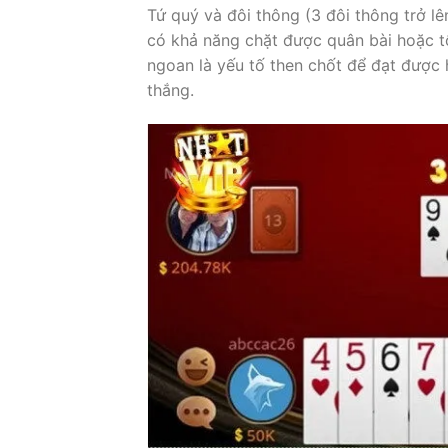
Tứ quý và đôi thông (3 đôi thông trở l
có khả năng chặt được quân bài hoặc t
ngoan là yếu tố then chốt để đạt được 
thắng.