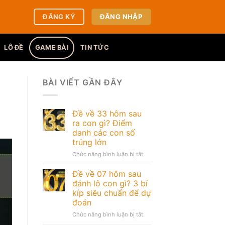
ĐĂNG NHẬP
ĐĂNG KÝ
LÔ ĐỀ
GAME BÀI
TIN TỨC
BÀI VIẾT GẦN ĐÂY
Đề về 33 hôm sau
ra con gì? Điểm
danh các con số
trúng lớn
ở
Chức năng bình luận bị tắt
Đề
về
Đề về 07 hôm sau
33
đánh lô con gì? 3 bí
hôm
kíp siêu chuẩn để dự
sau
đoán
ra
con
ở
Chức năng bình luận bị tắt
gì?
Đề