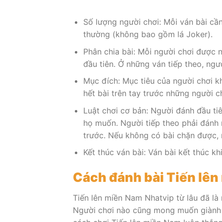
Số lượng người chơi: Mỗi ván bài cầ
thường (không bao gồm lá Joker).
Phân chia bài: Mỗi người chơi được n
đầu tiên. Ở những ván tiếp theo, ngư
Mục đích: Mục tiêu của người chơi k
hết bài trên tay trước những người c
Luật chơi cơ bản: Người đánh đầu ti
họ muốn. Người tiếp theo phải đánh r
trước. Nếu không có bài chặn được, 
Kết thúc ván bài: Ván bài kết thúc kh
Cách đánh bài Tiến lên
Tiến lên miền Nam Nhatvip từ lâu đã là
Người chơi nào cũng mong muốn giành 