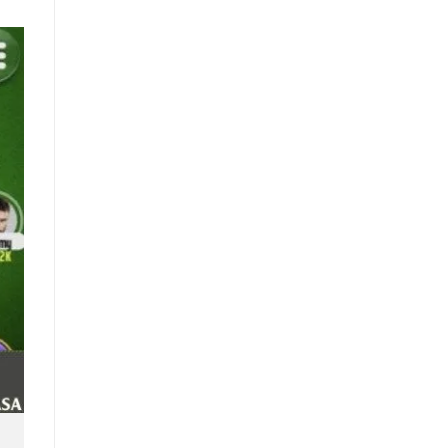
newbie
gì?
3
kinh
nghiệm
soi
lô
dễ
trúng