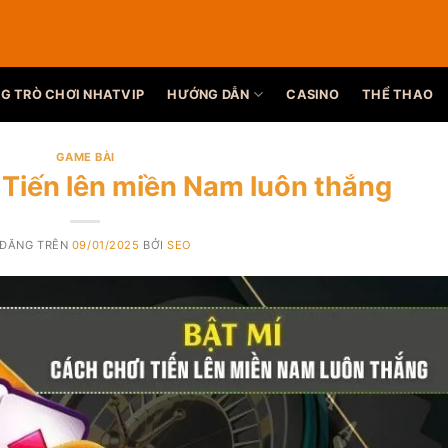
NG TRÒ CHƠI NHATVIP
HƯỚNG DẪN
CASINO
THỂ THAO
GAME BÀI
 Tiến lên miền Nam luôn thắng
 ĐĂNG TRÊN
09/01/2025
BỞI
SEO