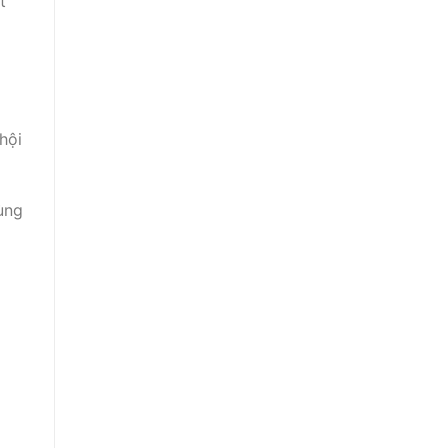
t
hội
ùng