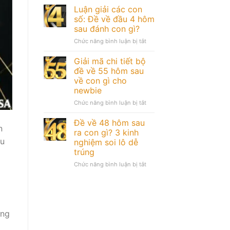
Điểm
về
Luận giải các con
danh
07
số: Đề về đầu 4 hôm
các
hôm
sau đánh con gì?
con
sau
số
ở
Chức năng bình luận bị tắt
đánh
trúng
Luận
lô
lớn
giải
con
Giải mã chi tiết bộ
các
gì?
đề về 55 hôm sau
con
3
về con gì cho
số:
bí
newbie
Đề
kíp
về
siêu
ở
Chức năng bình luận bị tắt
đầu
chuẩn
Giải
4
để
mã
Đề về 48 hôm sau
n
hôm
dự
chi
ra con gì? 3 kinh
sau
đoán
tiết
ều
nghiệm soi lô dễ
đánh
bộ
trúng
con
đề
gì?
về
ở
Chức năng bình luận bị tắt
55
Đề
hôm
về
sau
48
về
hôm
con
sau
ững
gì
ra
cho
con