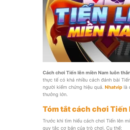
Cách chơi Tiến lên miền Nam luôn th
thực tế có khá nhiều cách đánh bài Ti
người kiểm chứng hiệu quả.
Nhatvip
là 
thưởng lớn.
Tóm tắt cách chơi Tiến
Trước khi tìm hiểu cách chơi Tiến lên 
quy tắc cơ bản của trò chơi. Cụ thể: