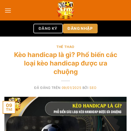
Chuyển
đến
nội
dung
ĐĂNG NHẬP
ĐĂNG KÝ
THỂ THAO
Kèo handicap là gì? Phổ biến các
loại kèo handicap được ưa
chuộng
ĐÃ ĐĂNG TRÊN
09/01/2025
BỞI
SEO
09
Th1