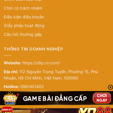
Chơi có trách nhiệm
Điều kiện điều khoản
Giấy phép hoạt động
Câu hỏi thường gặp
THÔNG TIN DOANH NGHIỆP
Website:
https://z6p.cn.com/
Địa chỉ:
112 Nguyễn Trọng Tuyển, Phường 15, Phú
Nhuận, Hồ Chí Minh, Việt Nam. 100000
Hotline:
0981401402
Gmail:
infor.nhatvipcasa@gmail.com
Copyright 2026 ©
Nhatvip