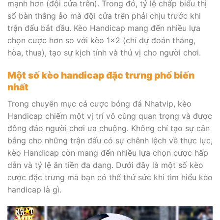
mạnh hơn (đội cửa trên). Trong đó, tỷ lệ chấp biểu thị
số bàn thắng ảo mà đội cửa trên phải chịu trước khi
trận đấu bắt đầu. Kèo Handicap mang đến nhiều lựa
chọn cược hơn so với kèo 1×2 (chỉ dự đoán thắng,
hòa, thua), tạo sự kịch tính và thú vị cho người chơi.
Một số kèo handicap đặc trưng phổ biến
nhất
Trong chuyên mục cá cược bóng đá Nhatvip, kèo
Handicap chiếm một vị trí vô cùng quan trọng và được
đông đảo người chơi ưa chuộng. Không chỉ tạo sự cân
bằng cho những trận đấu có sự chênh lệch về thực lực,
kèo Handicap còn mang đến nhiều lựa chọn cược hấp
dẫn và tỷ lệ ăn tiền đa dạng. Dưới đây là một số kèo
cược đặc trưng mà bạn có thể thử sức khi tìm hiểu kèo
handicap là gì.