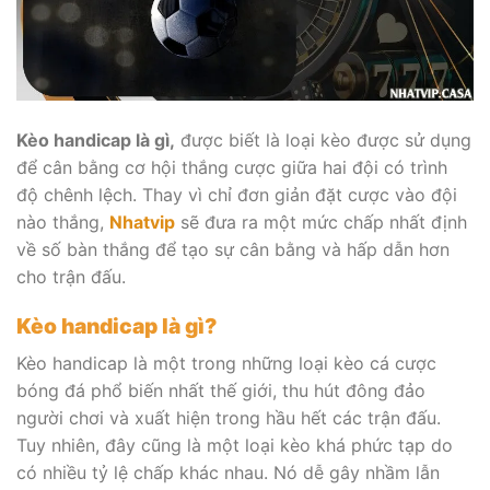
Kèo handicap là gì,
được biết là loại kèo được sử dụng
để cân bằng cơ hội thắng cược giữa hai đội có trình
độ chênh lệch. Thay vì chỉ đơn giản đặt cược vào đội
nào thắng,
Nhatvip
sẽ đưa ra một mức chấp nhất định
về số bàn thắng để tạo sự cân bằng và hấp dẫn hơn
cho trận đấu.
Kèo handicap là gì?
Kèo handicap là một trong những loại kèo cá cược
bóng đá phổ biến nhất thế giới, thu hút đông đảo
người chơi và xuất hiện trong hầu hết các trận đấu.
Tuy nhiên, đây cũng là một loại kèo khá phức tạp do
có nhiều tỷ lệ chấp khác nhau. Nó dễ gây nhầm lẫn