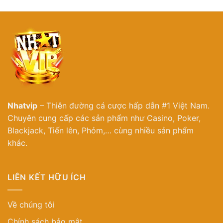
sau
sau
ra
về
con
con
gì?
gì
3
cho
kinh
newbie
nghiệm
soi
lô
dễ
trúng
Nhatvip
– Thiên đường cá cược hấp dẫn #1 Việt Nam.
Chuyên cung cấp các sản phẩm như Casino, Poker,
Blackjack, Tiến lên, Phỏm,… cùng nhiều sản phẩm
khác.
LIÊN KẾT HỮU ÍCH
Về chúng tôi
Chính sách bảo mật